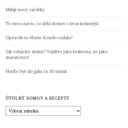
Miluji nové začátky
To něco navíc, co dělá domov i život krásnější
Opravdu to Marie Kondo vzdala?
Jak vcházíte domů? Vejděte jako královna, ne jako
maratonec!
Hoďte byt do gala za 30 minut
ÚTULNÝ DOMOV A RECEPTY
Útulný
domov
a
Recepty