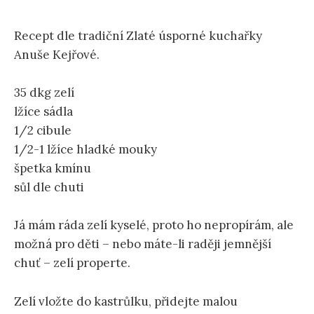
Recept dle tradiční Zlaté úsporné kuchařky
Anuše Kejřové.
35 dkg zelí
lžíce sádla
1/2 cibule
1/2-1 lžíce hladké mouky
špetka kmínu
sůl dle chuti
Já mám ráda zelí kyselé, proto ho nepropírám, ale
možná pro děti – nebo máte-li raději jemnější
chuť – zelí properte.
Zelí vložte do kastrůlku, přidejte malou