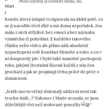
Photo courtesy of KonMari Media, Inc.
Mari
i
Kondo, která údajně rezignovala na úklid poté, co
se jí narodilo třetí dítě a má doma nepořádek. Jen
málo z nich střízlivě, bez emocí a bez náznaku
výsměchu či pohrdání. Z každého takového
článku nebo videa ale přímo sálá absolutní
nepochopení celé KonMari filosofie a toho, o co v
ní doopravdy jde. Chybí také samotné pochopení
toho, jakými životními fázemi každá z nás žen
prochází a jak se propisují třeba právě do péče o
domácnost.
„Jestli ono to věčný dokonalý uklízení není tak
trochu únik ..? Nakonec i Marie seznala, ze jsou
důležitější věci než srolované ponožky
“