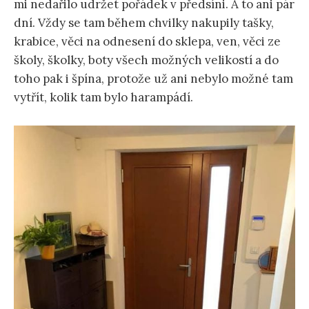
mi nedařilo udržet pořádek v předsíni. A to ani pár
dní. Vždy se tam během chvilky nakupily tašky,
krabice, věci na odnesení do sklepa, ven, věci ze
školy, školky, boty všech možných velikostí a do
toho pak i špína, protože už ani nebylo možné tam
vytřít, kolik tam bylo harampádí.