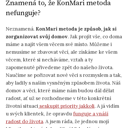
Znamená to, že KonMari metoda
nefunguje?
Neznamená.
KonMari metoda je způsob, jak si
zorganizovat svůj domov
. Jak projít vše, co doma
máme a najít všem věcem své místo. Můžeme i
nemusíme se zbavovat věcí, ale získáme ke všem
věcem, které si necháváme, vztah a ty
zapomenuté přivedeme zpět do našeho života.
Naučíme se pořizovat nové věci s rozmyslem a tak,
aby ladily s naším vysněným způsobem života. Náš
domov a věci, které máme nám budou dál dělat
radost, ať už se rozhodneme v této konkrétní
životní situaci
seskupit priority jakkoli
. A já vidím
u svých klientek, že opravdu
funguje a vnáší
radost do života
. A jsem ráda, že jednou mojí