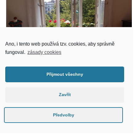
Ano, i tento web používá tzv. cookies, aby správně
fungoval.
zásady cookies
Přijmout všechny
POKRAČOVAT VE ČTENÍ →
Zavřít
Předvolby