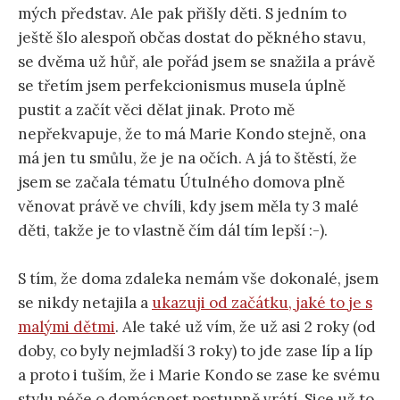
mých představ. Ale pak přišly děti. S jedním to
ještě šlo alespoň občas dostat do pěkného stavu,
se dvěma už hůř, ale pořád jsem se snažila a právě
se třetím jsem perfekcionismus musela úplně
pustit a začít věci dělat jinak. Proto mě
nepřekvapuje, že to má Marie Kondo stejně, ona
má jen tu smůlu, že je na očích. A já to štěstí, že
jsem se začala tématu Útulného domova plně
věnovat právě ve chvíli, kdy jsem měla ty 3 malé
děti, takže je to vlastně čím dál tím lepší :-).
S tím, že doma zdaleka nemám vše dokonalé, jsem
se nikdy netajila a
ukazuji od začátku, jaké to je s
malými dětmi
. Ale také už vím, že už asi 2 roky (od
doby, co byly nejmladší 3 roky) to jde zase líp a líp
a proto i tuším, že i Marie Kondo se zase ke svému
stylu péče o domácnost postupně vrátí. Sice už to