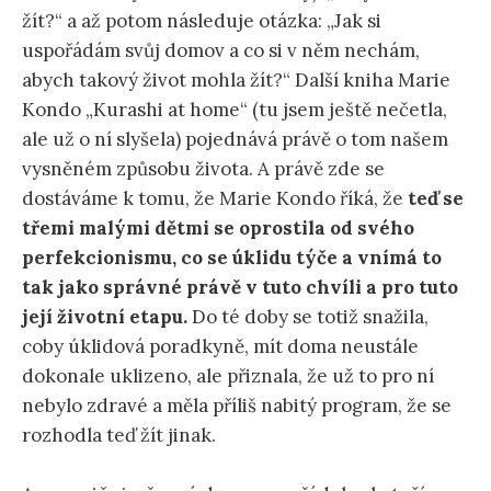
žít?“ a až potom následuje otázka: „Jak si
uspořádám svůj domov a co si v něm nechám,
abych takový život mohla žít?“ Další kniha Marie
Kondo „Kurashi at home“ (tu jsem ještě nečetla,
ale už o ní slyšela) pojednává právě o tom našem
vysněném způsobu života. A právě zde se
dostáváme k tomu, že Marie Kondo říká, že
teď se
třemi malými dětmi se oprostila od svého
perfekcionismu, co se úklidu týče a vnímá to
tak jako správné právě v tuto chvíli a pro tuto
její životní etapu.
Do té doby se totiž snažila,
coby úklidová poradkyně, mít doma neustále
dokonale uklizeno, ale přiznala, že už to pro ní
nebylo zdravé a měla příliš nabitý program, že se
rozhodla teď žít jinak.