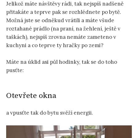
Jelikož máte návštěvy rádi, tak nejspíš nadšeně
přitakáte a teprve pak se rozhlédnete po bytě.
Možná jste se odněkud vrátili a máte všude
roztahané prádlo (na praní, na žehlení, ještě v
taškách), nejspíš zrovna nemáte zameteno v
kuchyni a co teprve ty hračky po zemi?
Máte na úklid asi půl hodinky, tak se do toho
pusťte:
Otevřete okna
a vpusťte tak do bytu svěží energii.