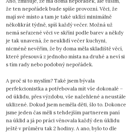
Ano, zmiňuje, že má doma nepořádek, ale tuším,
že ten nepořádek bude spíše provozní. Věci, že
mají své místo a tam je také uklízí minimálně
několikrát týdně, spíš každý večer. Možná už
nemá seřazené věci ve skříni podle barev a někdy
je tak unavená, že neuklidí večer kuchyni,
nicméně nevěřím, že by doma měla skladiště věcí,
které přesouvá z jednoho místa na druhé a neví si
s tím rady nebo podobný nepořádek.
A proč si to myslím? Také jsem bývala
perfekcionistka a potřebovala mít vše dokonalé –
od úklidu, přes výzdobu, vše nažehlené a neustále
uklizené. Dokud jsem neměla děti, šlo to. Dokonce
jsme jeden čas měli s tehdejším partnerem paní
na úklid a já po práci věnovala každý den úklidu
ještě v průměru tak 2 hodiny. A ano, bylo to dle