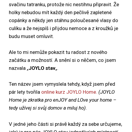
svačinu tatranku, protože nic nestihnu připravit. Že
holky nebudou mít každý den pečlivě zapletené
copánky a někdy jen stáhnu poloučesané vlasy do
culíku a že nejspíš i přijdou nemoce a z kroužků je
budu muset omluvit.
Ale to mi nemůže pokazit tu radost z nového
začátku a možností. A snění si o něčem, co jsem
nazvala „
JOYLO stav
„.
Ten název jsem vymyslela tehdy, když jsem před
pár lety tvořila
online kurz JOYLO Home.
(JOYLO
Home je zkratka pro enJOY and LOve your home –
tedy užívej si svůj domov a miluj ho)
.
V jedné jeho části si právě každý za sebe určujeme,
jaký je pro nás JOYLO stav jednotlivých místností.