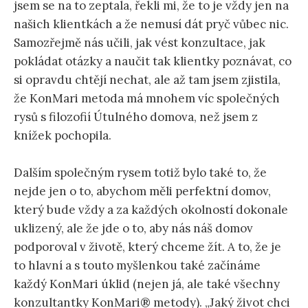
jsem se na to zeptala, řekli mi, že to je vždy jen na
našich klientkách a že nemusí dát pryč vůbec nic.
Samozřejmě nás učili, jak vést konzultace, jak
pokládat otázky a naučit tak klientky poznávat, co
si opravdu chtějí nechat, ale až tam jsem zjistila,
že KonMari metoda má mnohem víc společných
rysů s filozofií Útulného domova, než jsem z
knížek pochopila.
Dalším společným rysem totiž bylo také to, že
nejde jen o to, abychom měli perfektní domov,
který bude vždy a za každých okolností dokonale
uklizený, ale že jde o to, aby nás náš domov
podporoval v životě, který chceme žít. A to, že je
to hlavní a s touto myšlenkou také začínáme
každý KonMari úklid (nejen já, ale také všechny
konzultantky KonMari® metody). „Jaký život chci