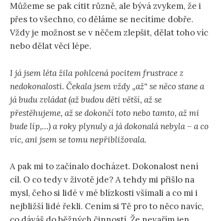
Můžeme se pak cítit různě, ale bývá zvykem, že i
přes to všechno, co děláme se necítíme dobře.
Vždy je možnost se v něčem zlepšit, dělat toho víc
nebo dělat věci lépe.
I já jsem léta žila pohlcená pocitem frustrace z
nedokonalosti. Čekala jsem vždy „až“ se něco stane a
já budu zvládat (až budou děti větší, až se
přestěhujeme, až se dokončí toto nebo tamto, až mi
bude líp,…) a roky plynuly a já dokonalá nebyla – a co
víc, ani jsem se tomu nepřibližovala.
A pak mi to začínalo docházet. Dokonalost není
cíl. O co tedy v životě jde? A tehdy mi přišlo na
mysl, čeho si lidé v mé blízkosti všímali a co mi i
nejbližší lidé řekli. Cením si Tě pro to něco navíc,
co dáváš do běžných činností. Že nevařím jen