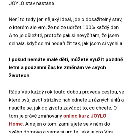
JOYLO stav nastane.
Není to tedy jen nějaký ideál, jde o dosažitelný stav,
o kterém ale vím, že nelze udržet 100% každý den.
A to je důležité, protože pak si nevyčítám, že jsem
selhala, když se mi nedaří žít tak, jak jsem si vysnila.
I pokud nemáte malé děti, můžete využít pozdně
letní a podzimní čas ke změnám ve svých
životech.
Ráda Vás každý rok touto dobou provedu cestou, ve
které svůj život střízlivě nahlédnete z různých úhlů a
naučíte se, jak do života zavádět to, co chcete. O
tom je právě zmiňovaný
online kurz JOYLO
Home
. A nejen o tom, zamilujete se v něm do
svého domova a samy si určíte, jaký je pro Vás