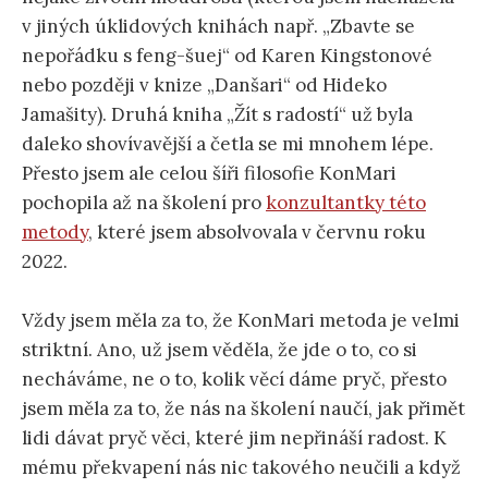
v jiných úklidových knihách např. „Zbavte se
nepořádku s feng-šuej“ od Karen Kingstonové
nebo později v knize „Danšari“ od Hideko
Jamašity). Druhá kniha „Žít s radostí“ už byla
daleko shovívavější a četla se mi mnohem lépe.
Přesto jsem ale celou šíři filosofie KonMari
pochopila až na školení pro
konzultantky této
metody
, které jsem absolvovala v červnu roku
2022.
Vždy jsem měla za to, že KonMari metoda je velmi
striktní. Ano, už jsem věděla, že jde o to, co si
necháváme, ne o to, kolik věcí dáme pryč, přesto
jsem měla za to, že nás na školení naučí, jak přimět
lidi dávat pryč věci, které jim nepřináší radost. K
mému překvapení nás nic takového neučili a když