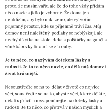
proto, že musím vařit, ale že do toho vždy přidám
něco navíc a jídlo je výborné. Že doma jen
neuklízím, aby bylo naklizeno, ale vytvořím
příjemný prostor, kde se příjemně tráví čas. Můj
domov není naleštěný, podlahy se neblýskají, ale
nechybí kytka na stole, deka a polštářky na gauči a
vůně bábovky linoucí se z trouby.
Je to něco, co nazývám dotekem lásky a
radosti. Je to to něco navíc, co dělá náš domov i
život krásnější.
Nesoustřeďte se na to, dělat v životě co nejvíce
věcí, soustřeďte se na to, abyste věci, které děláte,
dělali s grácií a nezapomínejte na doteky lásky a
radosti. Je to něco, co přetrvá v našich myslích a