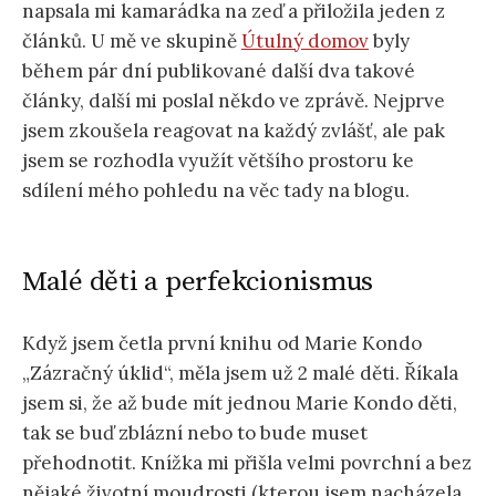
napsala mi kamarádka na zeď a přiložila jeden z
článků. U mě ve skupině
Útulný domov
byly
během pár dní publikované další dva takové
články, další mi poslal někdo ve zprávě. Nejprve
jsem zkoušela reagovat na každý zvlášť, ale pak
jsem se rozhodla využít většího prostoru ke
sdílení mého pohledu na věc tady na blogu.
Malé děti a perfekcionismus
Když jsem četla první knihu od Marie Kondo
„Zázračný úklid“, měla jsem už 2 malé děti. Říkala
jsem si, že až bude mít jednou Marie Kondo děti,
tak se buď zblázní nebo to bude muset
přehodnotit. Knížka mi přišla velmi povrchní a bez
nějaké životní moudrosti (kterou jsem nacházela