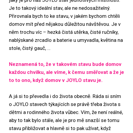
Je to takový ideální stav, ale ne nedosažitelný.
Přirovnala bych to ke stavu, v jakém bychom chtěli
domov mít před nějakou důležitou návštěvou. Je v
něm trochu víc – hezká čistá utěrka, čisté ručníky,
nablýskané zrcadlo a baterie u umyvadla, květina na
stole, čistý gauč, …
Neznamená to, že v takovém stavu bude domov
každou chvilku, ale víme, k čemu směřovat a že je
to to ono, když domov v JOYLO stavu je.
A já si to převedla i do života obecně. Ráda si sním
o JOYLO stavech týkajících se právě třeba života s
dětmi a rodinného života vůbec. Vím, že není reálné,
aby to tak bylo stále, ale je pro mě snazší se tomu
stavu přibližovat a hlavně si to pak užívat, když