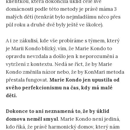
klientkou, která dokončila úklid celé své
domácnosti podle této metody je právě máma 3
malých dětí (tenkrát bylo nejmladšímu něco přes
půl roku a druhé dvě byly ještě ve školce).
A i ze zákulisí, kde vše probíráme s týmem, který
je Marii Kondo blízký, vím, že Marie Kondo to
opravdu nevzdala a došlo jen k neporozumění a
vytržení z kontextu. Nedá se říct, že by Marie
Kondo změnila názor nebo, že by KonMari metoda
přestala fungovat.
Marie Kondo jen upustila od
svého perfekcionismu na čas, kdy má malé
děti.
Dokonce to ani neznamená to, že by úklid
domova neměl smysl
. Marie Kondo není jediná,
kdo říká, že právě harmonický domov, který nám