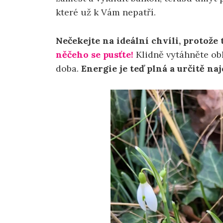
které už k Vám nepatří.
Nečekejte na ideální chvíli, protože 
něčeho se pusťte!
Klidně vytáhněte oble
doba.
Energie je teď plná a určitě naj