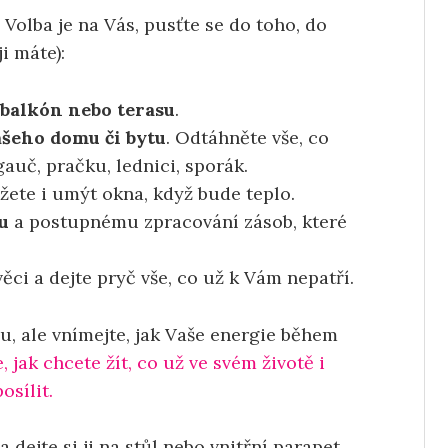
Volba je na Vás, pusťte se do toho, do
i máte):
 balkón nebo terasu
.
ašeho domu či bytu
. Odtáhněte vše, co
auč, pračku, lednici, sporák.
žete i umýt okna, když bude teplo.
zu
a postupnému zpracování zásob, které
věci a dejte pryč vše, co už k Vám nepatří.
u, ale vnímejte, jak Vaše energie během
, jak chcete žít, co už ve svém životě i
sílit.
dejte si ji na stůl nebo vnitřní parapet.