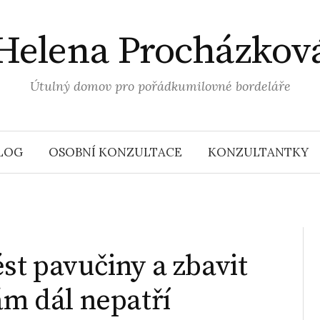
Helena Procházkov
Útulný domov pro pořádkumilovné bordeláře
LOG
OSOBNÍ KONZULTACE
KONZULTANTKY
st pavučiny a zbavit
ám dál nepatří