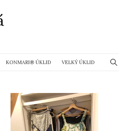
á
Vyhledáv
KONMARI® ÚKLID
VELKÝ ÚKLID