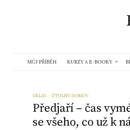
Přejít
k
obsahu
webu
MŮJ PŘÍBĚH
KURZY A E-BOOKY
B
ÚKLID
ÚTULNÝ DOMOV
/
Předjaří – čas vymé
se všeho, co už k n