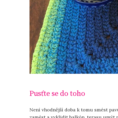
Pusťte se do toho
Není vhodnější doba k tomu smést pavu
zamést a vyklidit balkón, terasu umýt p