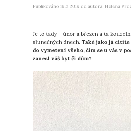
Publikováno
19.2.2019
od autora:
Helena Pro
Je to tady – únor a březen a ta kouzel
slunečných dnech.
Také jako já cítíte
do vymetení všeho, čím se u vás v po
zanesl váš byt či dům?