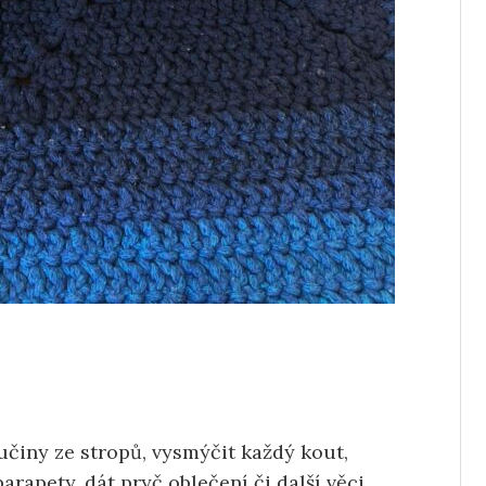
činy ze stropů, vysmýčit každý kout,
arapety, dát pryč oblečení či další věci,