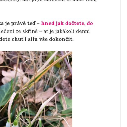
ta je právě teď –
hned jak dočtete, do
čení ze skříně – ať je jakákoli denní
dete chuť i sílu vše dokončit.