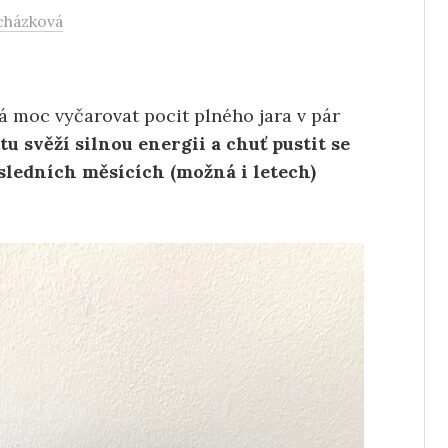
cházková
ná moc vyčarovat pocit plného jara v pár
 tu svěží silnou energii a chuť pustit se
sledních měsících (možná i letech)