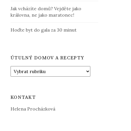
Jak vcházíte domů? Vejděte jako
královna, ne jako maratonec!
Hoďte byt do gala za 30 minut
ÚTULNÝ DOMOV A RECEPTY
Útulný
domov
a
Recepty
KONTAKT
Helena Procházková