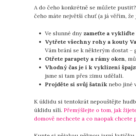
A do čeho konkrétně se můžete pustit? 
čeho máte největší chuť (a já věřím, že j
Ve slunné dny
zameťte a vykliďte
Vytřete všechny rohy a kouty V
Vám brání se k některým dostat – g
Otřete parapety a rámy oken
, mů
Vhodný čas je i k vyklizení špaj
jsme si tam přes zimu udělali.
Projděte si svůj šatník
nebo jiné 
K úklidu si tentokrát nepouštějte hudb
úklidu sílí.
Přemýšlejte o tom, jak žijete
domově nechcete a co naopak chcete po
Kupte si nějakou pěknou jarní kytičku a 